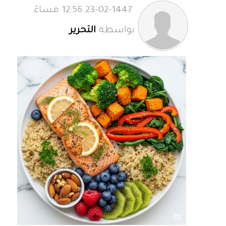
23-02-1447 12:56 مساءً
بواسطة
التحرير