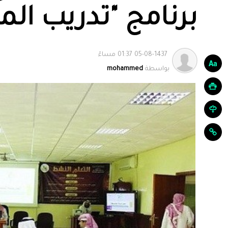
برنامج "تدريب ال
05-08-1437 01:37 مساءً
بواسطة
mohammed