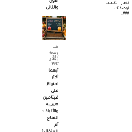
الأول
تختار الأنسب
والثاني
لوصفتك.
###..
طب
وصحة
/ 28
جمادى
الثاني
1447
أيهما
أكثر
احتواءً
على
فيتامين
«سي»
والألياف:
التفاح
أم
البرتقال؟