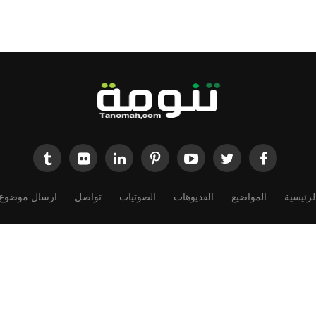
لرئيسية
المواضيع
الفديوهات
الصوتيات
تواصل
ارسال موضوع
Powered by
Dimofinf CMS
v5.0.0
©
Copyright
Dimensions Of Information.
الحقوق محفوظة لموقع تنومة