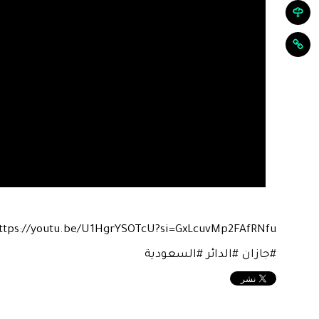
ttps://youtu.be/U1HgrYSOTcU?si=GxLcuvMp2FAfRNfu
#جازان #الدائر #السعودية