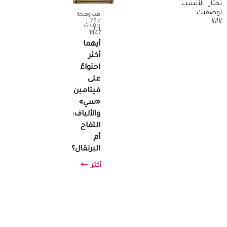
تختار الأنسب
لوصفتك.
طب وصحة
/ 28
###..
جمادى
الثاني
1447
أيهما
أكثر
احتواءً
على
فيتامين
«سي»
والألياف:
التفاح
أم
البرتقال؟
أكثر