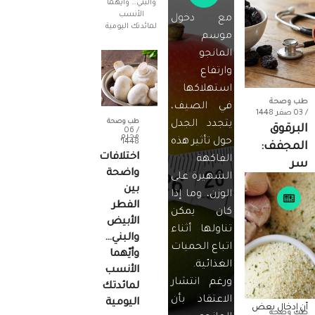
مع دخول
موسم
المانجو
وارتفاع
استهلاكها
طب وصحة
في الصيف،
/ 03 صفر 1448
طب وصحة
يتجدد الجدل
البرقوق
/ 06
محرم
حول تأثير هذه
1448
المجفف:
اختلافات
الفاكهة
سر
واضحة
الشهيرة على
طبيعي
بين
الوزن، وما إذا
لتعزيز
الفطر
كان يمكن
صحة
الأبيض
تناولها أثناء
القلب..
والبني…
اتباع الحميات
وأيّهما
أظهرت العديد
الغذائية.
الأنسب
من الدراسات
ورغم انتشار
والأبحاث
لمائدتك
الطبية الحديثة
الاعتقاد بأن
اليومية
أن إدخال بعض
طب وصحة