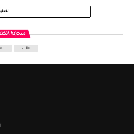
التعلي
سحابة الكلم
جازان
رح
ا