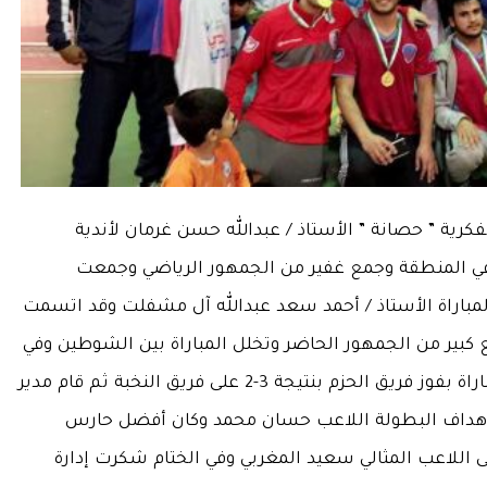
كرية ” حصانة ” الأستاذ / عبدالله حسن غرمان لأندية
في المنطقة وجمع غفير من الجمهور الرياضي وجمعت
م المباراة الأستاذ / أحمد سعد عبدالله آل مشفلت وقد اتسمت
يع كبير من الجمهور الحاضر وتخلل المباراة بين الشوطين وفي
نهاية المباراة سحوبات على جوائز قيمة وقد انتهت المباراة بفوز فريق الحزم بنتيجة 3-2 على فريق النخبة ثم قام مدير
 هداف البطولة اللاعب حسان محمد وكان أفضل حارس
اللاعب المثالي سعيد المغربي وفي الختام شكرت إدارة