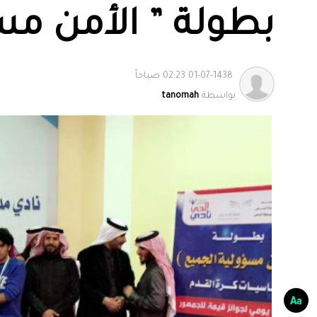
بطولة ” الأمن مس
01-07-1438 02:23 صباحاً
بواسطة
tanomah