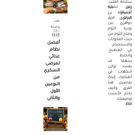
سلامة القلب.
رغم تشابه
وفي هذا
الأسماء،
السياق، برز
هناك فرق
البرقوق..
طب
جوهري بين
وصحة
بودرة الثوم
/ 03
وملح الثوم من
محرم
1448
حيث المكونات
أفضل
والاستخدام
نظام
في المطبخ،
والخلط
غذائي
بينهما قد
لمرضى
يفسد توازن
السكري
النكهات في
أطباقك. إليك
من
تفاصيل هذا
النوعين
الفرق وكيف
الأول
تختار الأنسب
والثاني
لوصفتك.
###..