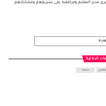
جبيري مدير التعليم ومرافقيه على تشريفهم ومشاركتهم
قات
0
ات الدلالية
النماص
حصانة