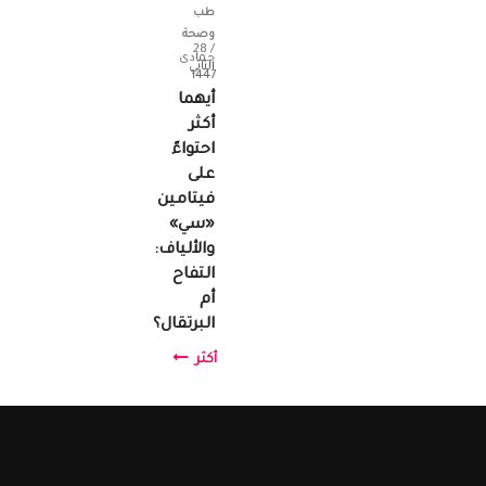
طب
وصحة
/ 28
جمادى
الثاني
1447
أيهما
أكثر
احتواءً
على
فيتامين
«سي»
والألياف:
التفاح
أم
البرتقال؟
أكثر