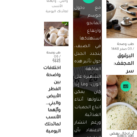
مع دخول
موسم
المانجو
وارتفاع
استهلاكها
طب وصحة
في الصيف،
/ 03 صفر 1448
طب وصحة
يتجدد الجدل
البرقوق
/ 06
محرم
حول تأثير هذه
1448
المجفف:
اختلافات
الفاكهة
سر
واضحة
الشهيرة على
طبيعي
بين
الوزن، وما إذا
لتعزيز
الفطر
كان يمكن
صحة
الأبيض
تناولها أثناء
القلب..
والبني…
اتباع الحميات
وأيّهما
أظهرت العديد
الغذائية.
الأنسب
من الدراسات
ورغم انتشار
والأبحاث
لمائدتك
الطبية الحديثة
الاعتقاد بأن
اليومية
أن إدخال بعض
طب وصحة