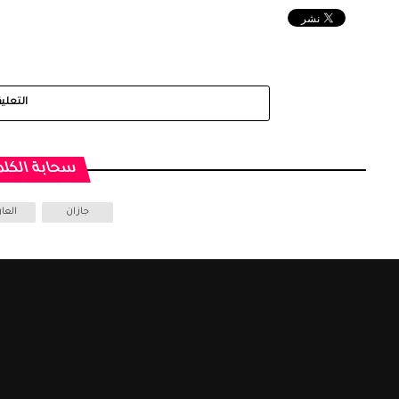
التعلي
سحابة الكلم
جازان
العا