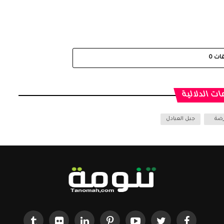
قات
0
ات الدلالية
رضة
جبل العبادل