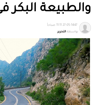
والطبيعة البكر ف
27-05-1447 11:11 صباحاً
بواسطة
التحرير