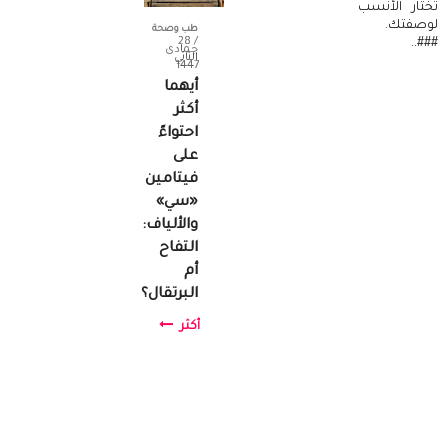
تختار الأنسب
لوصفتك.
طب وصحة
/ 28
###..
جمادى
الثاني
1447
أيهما
أكثر
احتواءً
على
فيتامين
«سي»
والألياف:
التفاح
أم
البرتقال؟
أكثر