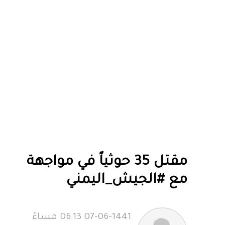
مقتل 35 حوثياً في مواجهة
مع #الجيش_اليمني
07-06-1441 06:13 مساءً