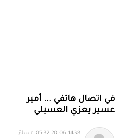
في اتصال هاتفي ... أمير
عسير يعزي العسبلي
20-06-1438 05:32 مساءً