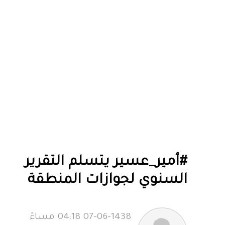
#أمير_عسير يتسلم التقرير
السنوي لجوازات المنطقة
07-06-1438 04:18 مساءً