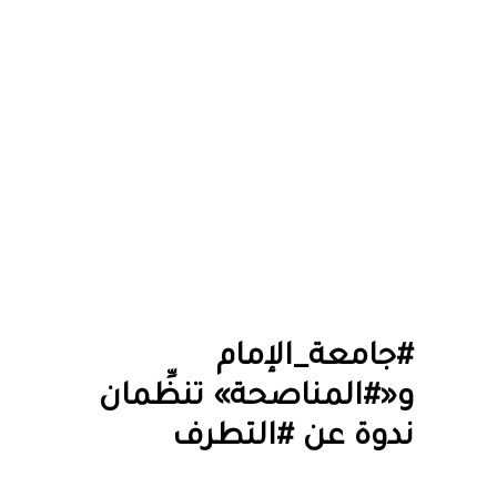
#جامعة_الإمام
و«#المناصحة» تنظِّمان
ندوة عن #التطرف