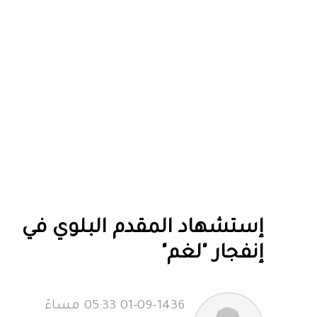
إستشهاد المقدم البلوي في
إنفجار "لغم"
01-09-1436 05:33 مساءً