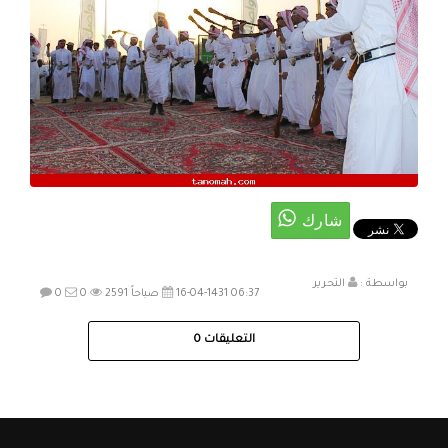
بواسطة :
التحرير
16-04-1431 06:37 صباحاً
2591
0
0
التعليقات
0