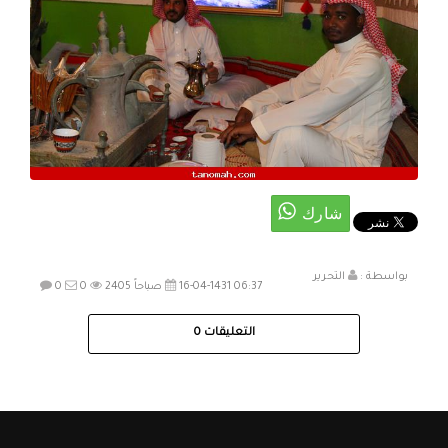
بواسطة :
التحرير
16-04-1431 06:37 صباحاً
2405
0
0
التعليقات
0