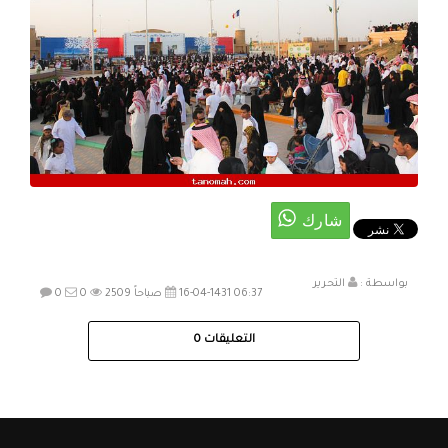
بواسطة :
التحرير
16-04-1431 06:37 صباحاً
2509
0
0
التعليقات
0