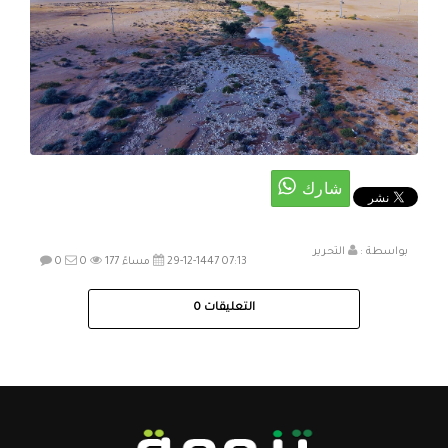
بواسطة :
التحرير
29-12-1447 07:13 مساءً
177
0
0
التعليقات
0