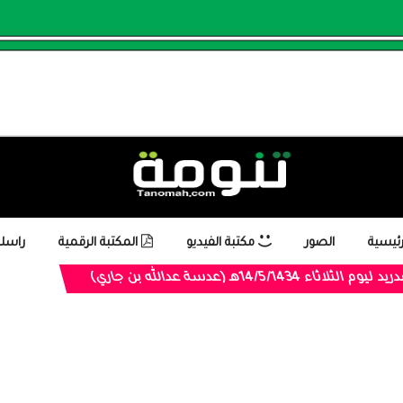
رئيسية
الصور
مكتبة الفيديو
المكتبة الرقمية
راسلن
اء 14/5/1434هـ (عدسة عدالله بن جاري)