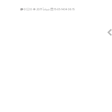
15-05-1434 06:15 صباحاً
2071
0
0