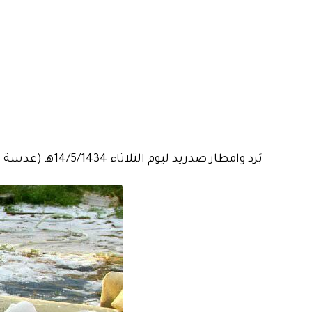
بَرد وامطار صدريد ليوم الثلاثاء 14/5/1434هـ (عدسة عدالله بن جاري)