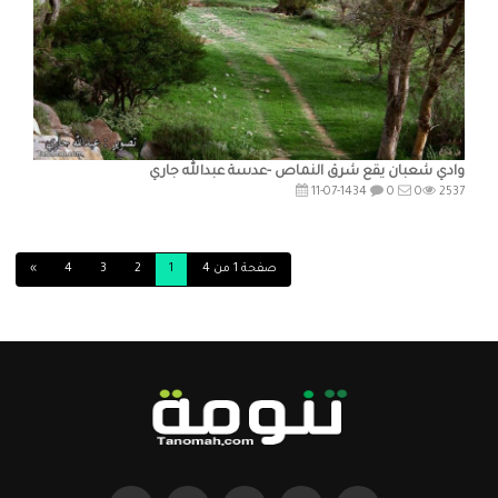
وادي شعبان يقع شرق النماص -عدسة عبدالله جاري
11-07-1434
0
0
2537
صفحة 1 من 4
1
2
3
4
»