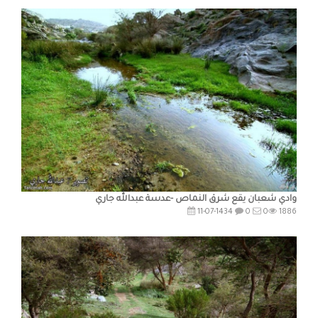
وادي شعبان يقع شرق النماص -عدسة عبدالله جاري
11-07-1434
0
0
1886