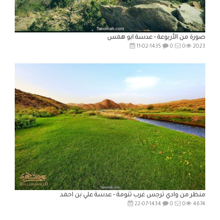
صورة من الأربوعة - عدسة ابو همس
11-02-1435
0
0
2023
منظر من وادي ترجس غرب تنومة - عدسة علي بن احمد
22-07-1434
0
0
4674