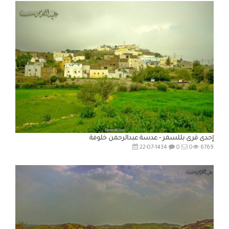
إحدى قرى بللسمر - عدسة عبدالرحمن خلوفة
22-07-1434
0
0
6769