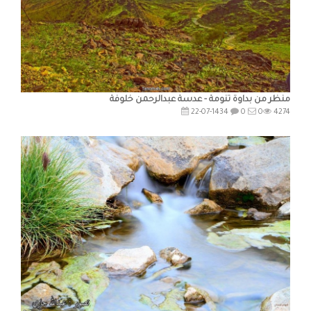
منظر من بداوة تنومة - عدسة عبدالرحمن خلوفة
22-07-1434
0
0
4274