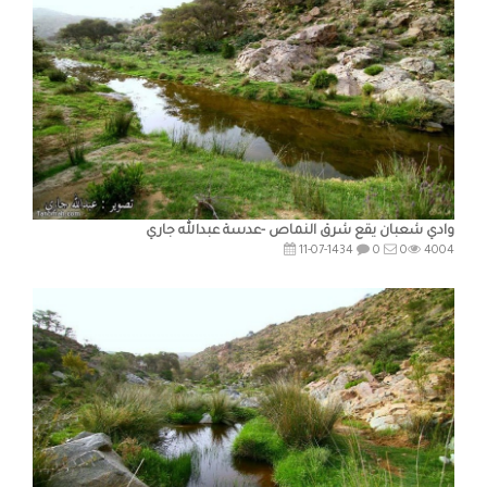
وادي شعبان يقع شرق النماص -عدسة عبدالله جاري
11-07-1434
0
0
4004