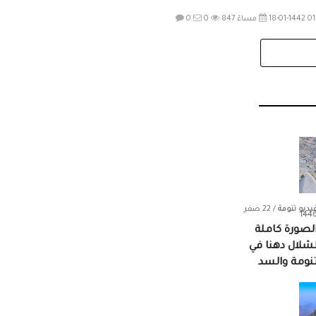
18-01 01:40 مساءً
847
0
0
يديو تنومة
/ 22 صفر
144
لصورة كاملة
شلال دهنا في
نومة والسد