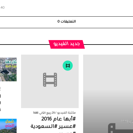
-1442
التعليقات
0
جديد الفيديو
ف
6
ا
ل
ت
مكتبة الفيديو
/ 29 ربيع الثاني 1446
#أبها عام 2016
#عسير #السعودية