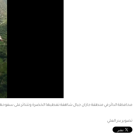
محافظة الدائر في منطقة جازان جيال شاهقة تغطيها الخضرة وتتناثر على سفوحها ا
تصوير بدر العلي