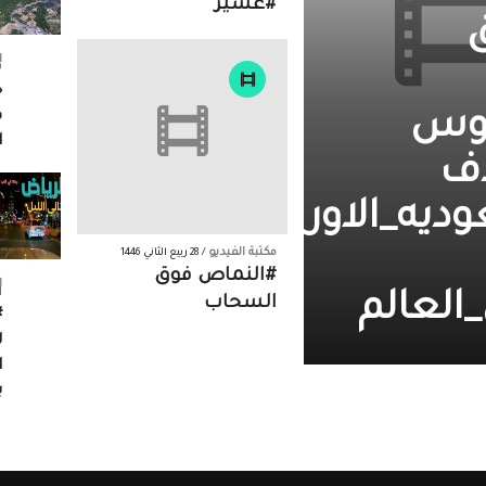
#عسير
ا
19 
ج
روس
م
ا
ف
ديه_الاوروغواي
مكتبة الفيديو
/ 28 ربيع الثاني 1446
#النماص فوق
ا
11 ص
لعالم
السحاب
#
ل
ا
ب