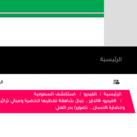
الرئيسية
ال
الرئيسية
الفيديو
استكشف السعودية
#فيديو: #الداير .. جبال شاهقة تغطيها الخضرة ومباني تراث
وحضارة الانسان... تصوير/ بدر العلي