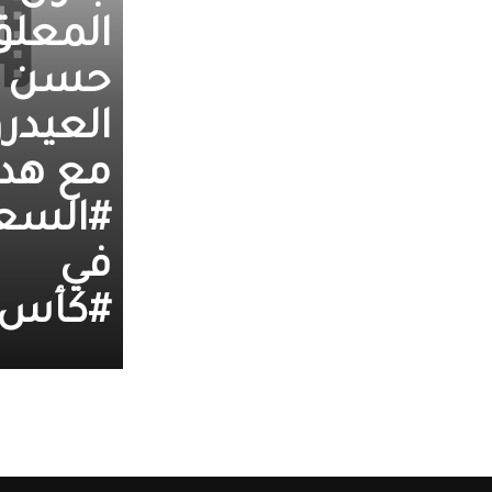
المعلق
حسن
العيد
مع هد
#السعو
في
#كأس_ا