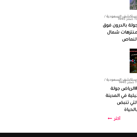
ستكشف السعودية
/
صفر 1446
ولة بالدرون فوق
نتزهات شمال
لنماص
ستكشف السعودية
/
فر 1446
الرياض جولة
يلية في المدينة
لتي تنبض
الحياة
أكثر