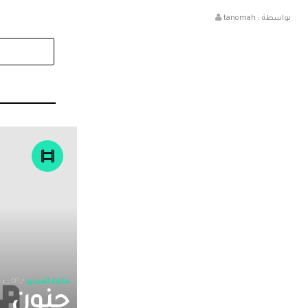
بواسطة :
tanomah
مكتبة الفيديو
/ 01 محرم 1448
جنون