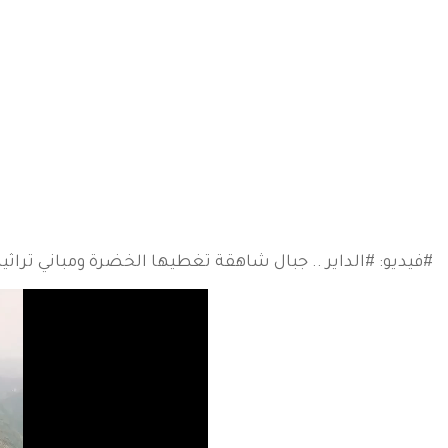
#فيديو: #الداير .. جبال شاهقة تغطيها الخضرة ومباني تراثي