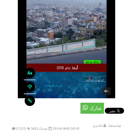
بواسطة :
التحرير
29-04-1446 08:45 مساءً
1462
0
0