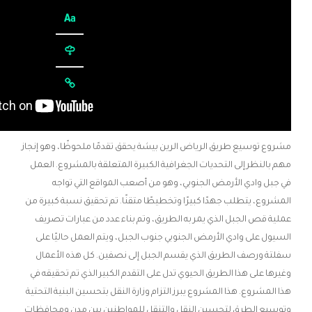
مشروع توسيع طريق الرياض الرين بيشة يحقق تقدمًا ملحوظًا، وهو إنجاز
مهم بالنظر إلى التحديات الجغرافية الكبيرة المتعلقة بالمشروع. العمل
في جبل وادي الأرمض الجنوبي، وهو من أصعب المواقع التي تواجه
المشروع، يتطلب جهدًا كبيرًا وتخطيطًا متقنًا. تم تحقيق نسبة كبيرة من
عملية قص الجبل الذي يمر به الطريق، وتم بناء عدد من عبارات تصريف
السيول على وادي الأرمض الجنوبي جنوب الجبل، ويتم العمل حاليًا على
سفلتة ورصف الطريق الذي يقسم الجبل إلى نصفين. كل هذه الأعمال
وغيرها على هذا الطريق الحيوي تدل على التقدم الكبير الذي تم تحقيقه في
هذا المشروع. هذا المشروع يبرز التزام وزارة النقل بتحسين البنية التحتية
وتوسيع الطرق لتحسين النقل والتنقل للمواطنين بين مدن ومحافظات