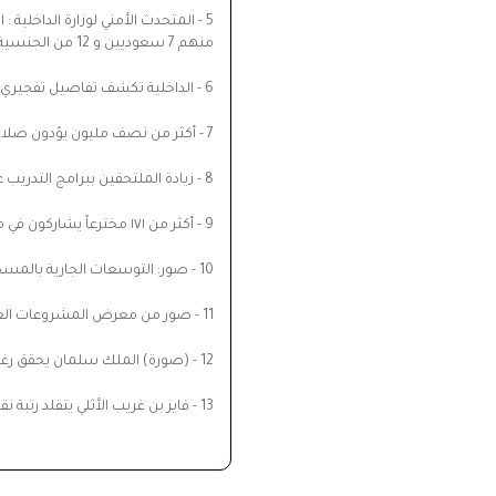
5 -
منهم 7 سعوديين و 12 من الجنسية الباكستانية
6 -
الداخلية تكشف تفاصيل تفجيري ا
7 -
أكثر من نصف مليون يؤدون صلاة
8 -
زيادة الملتحقين ببرامج التدريب عل
9 -
أكثر من ١٧١ مخترعاً يشاركون في معرض المخترعين المسلمين بالمدينة المنورة
10 -
صور: التوسعات الجارية بالمسجد 
11 -
صور من معرض المشروعات العملا
12 -
(صورة) الملك سلمان يحقق رغبة
13 -
فايز بن غريب الأثلي يتقلد رتبة ن