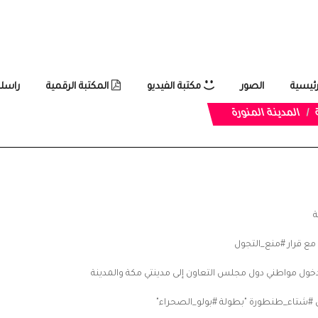
رئيسية
الصور
مكتبة الفيديو
المكتبة الرقمية
راسلن
المدينة المنورة
ة
 مع قرار #منع_التجول
 دخول مواطني دول مجلس التعاون إلى مدينتي مكة والمدينة
في #شتاء_طنطورة "بطولة #بولو_الصحراء"