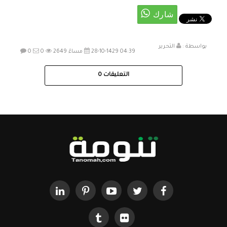
بواسطة :
التحرير
28-10-1429 04:39 مساءً
2649
0
0
التعليقات
0