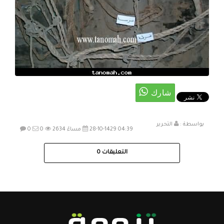
بواسطة :
التحرير
28-10-1429 04:39 مساءً
2634
0
0
التعليقات
0