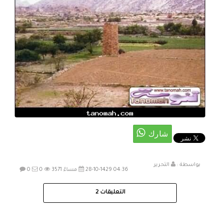
بواسطة :
التحرير
28-10-1429 04:36 مساءً
3571
0
0
التعليقات
2