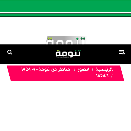
الرئيسية
الصور
مناظر من تنومة - 1- 1424
1424-1