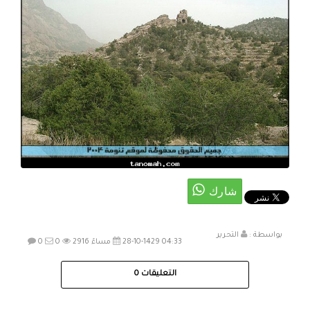
بواسطة :
التحرير
28-10-1429 04:33 مساءً
2916
0
0
التعليقات
0