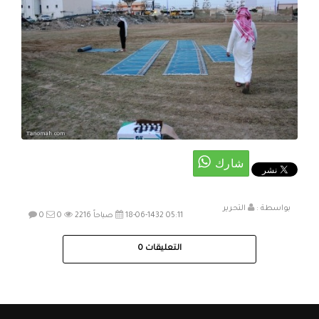
بواسطة :
التحرير
18-06-1432 05:11 صباحاً
2216
0
0
التعليقات
0