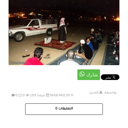
بواسطة :
التحرير
18-06-1432 05:11 صباحاً
2313
0
0
التعليقات
0