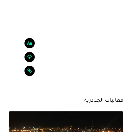
فعاليات الجنادرية