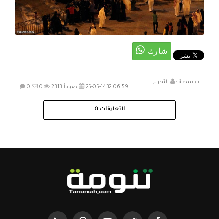
بواسطة :
التحرير
25-05-1432 06:59 صباحاً
2313
0
0
التعليقات
0