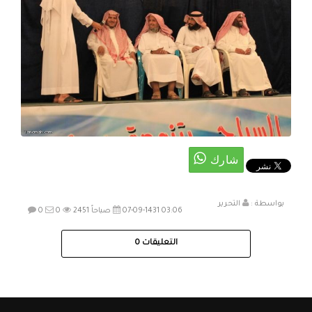
بواسطة :
التحرير
07-09-1431 03:06 صباحاً
2451
0
0
التعليقات
0