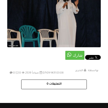
بواسطة :
التحرير
07-09-1431 03:06 صباحاً
2539
0
0
التعليقات
0