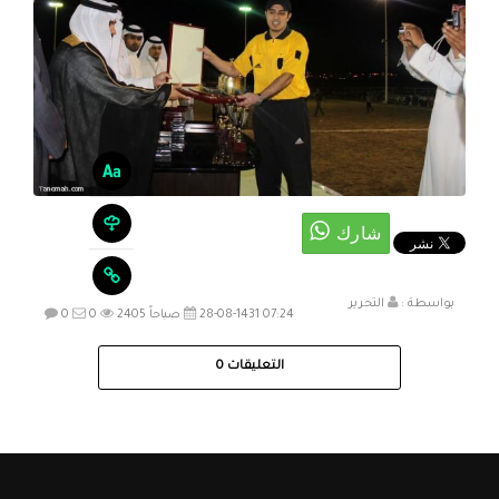
بواسطة :
التحرير
28-08-1431 07:24 صباحاً
2405
0
0
التعليقات
0