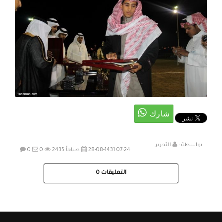
بواسطة :
التحرير
28-08-1431 07:24 صباحاً
2435
0
0
التعليقات
0