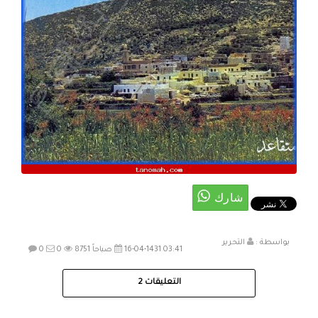
بواسطة :
التحرير
16-04-1431 03:41 صباحاً
8751
0
0
التعليقات
2