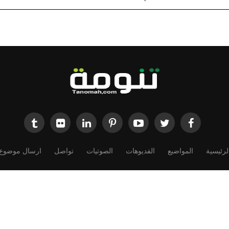
لرئيسية
المواضيع
الفديوهات
الصوتيات
تواصل
ارسال موضوع
Powered by
Dimofinf CMS
v5.0.0
©
Copyright
Dimensions Of Information.
الحقوق محفوظة لموقع تنومة