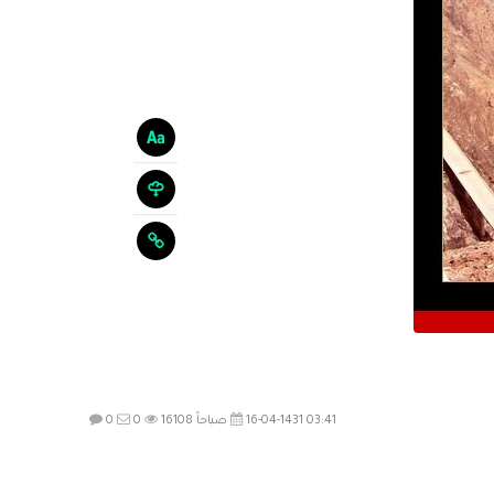
16-04-1431 03:41 صباحاً
16108
0
0