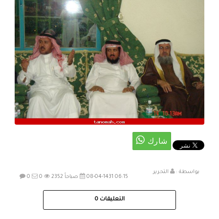
بواسطة :
التحرير
08-04-1431 06:15 صباحاً
2352
0
0
التعليقات
0