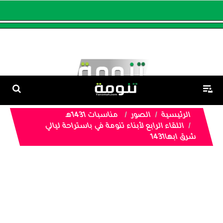
الرئيسية
الصور
مناسبات 1431هـ
اللقاء الرابع لأبناء تنومة في باستراحة ليالي
شرق ابها1431