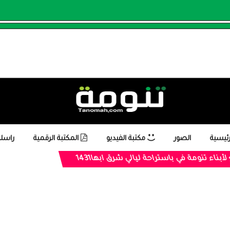
رئيسية
الصور
مكتبة الفيديو
المكتبة الرقمية
راسلن
 لأبناء تنومة في باستراحة ليالي شرق ابها1431