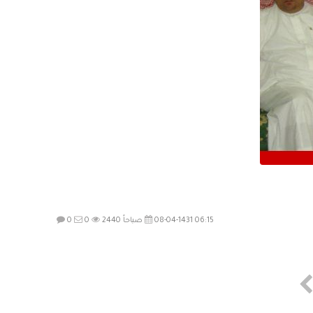
08-04-1431 06:15 صباحاً
2440
0
0