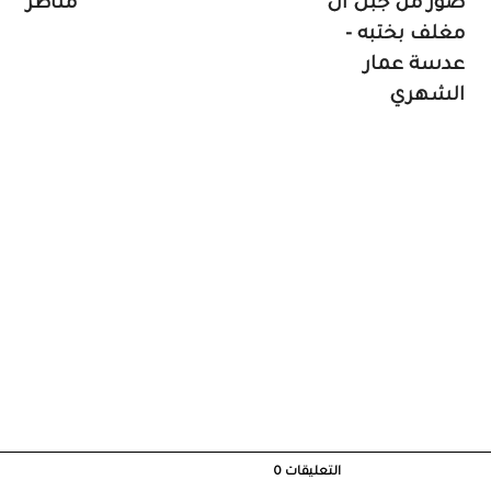
صور من جبل ال
مناظر
مغلف بختبه -
عدسة عمار
الشهري
التعليقات
0