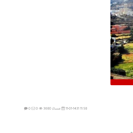
11-01-1431 11:58 مساءً
3680
0
0