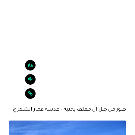
صور من جبل ال مغلف بختبه - عدسة عمار الشهري