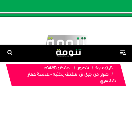
الرئيسية
الصور
مناظر 1430هـ
صور من جبل ال مغلف بختبه - عدسة عمار
الشهري