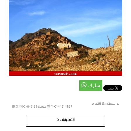
بواسطة :
التحرير
11-01-1431 11:57 مساءً
3153
0
0
التعليقات
0