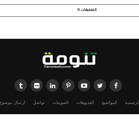
التعليقات
0
لرئيسية
المواضيع
الفديوهات
الصوتيات
تواصل
ارسال موضوع
Powered by
Dimofinf CMS
v5.0.0
©
Copyright
Dimensions Of Information.