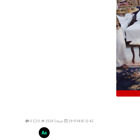
29-11-1430 12:42 صباحاً
2528
0
0