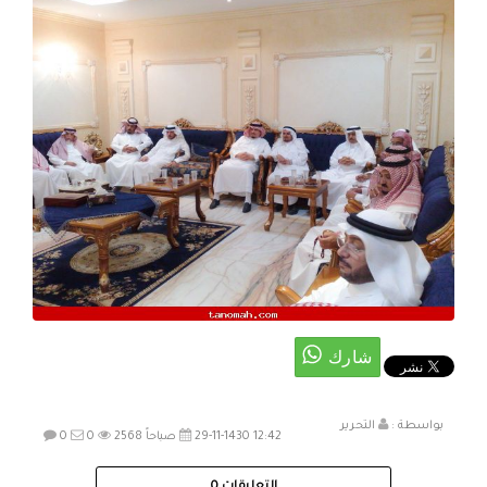
بواسطة :
التحرير
29-11-1430 12:42 صباحاً
2568
0
0