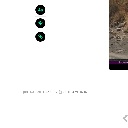
28-10-1429 04:14 مساءً
3022
0
0