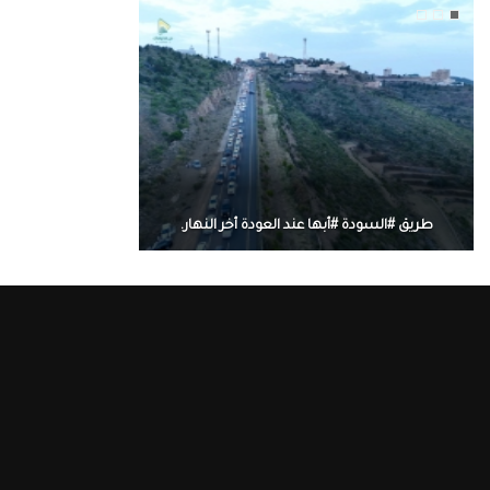
طريق #السودة #أبها عند العودة أخر النهار.