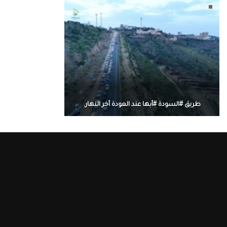
طريق #السودة #أبها عند العودة أخر النهار.