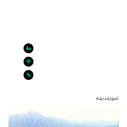
صورقديمة