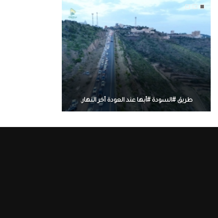
طريق #السودة #أبها عند العودة أخر النهار.