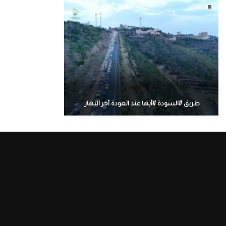
طريق #السودة #أبها عند العودة أخر النهار.