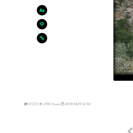
28-10-1429 02:50 مساءً
2790
0
0