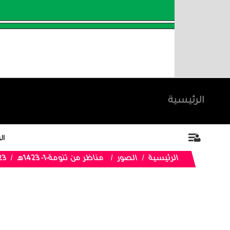
الرئيسية
ال
الرئيسية
الصور
مناظر من تنومة-1- 1423هـ
 74