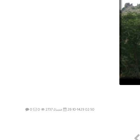
28-10-1429 02:50 مساءً
2737
0
0