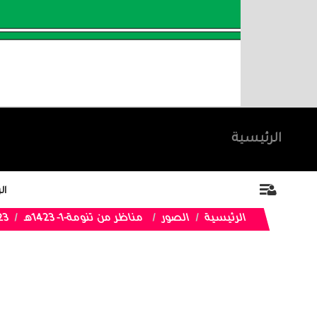
الرئيسية
ال
الرئيسية
الصور
مناظر من تنومة-1- 1423هـ
 73