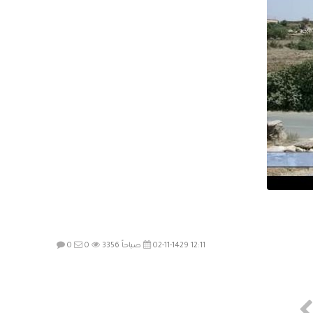
02-11-1429 12:11 صباحاً
3356
0
0