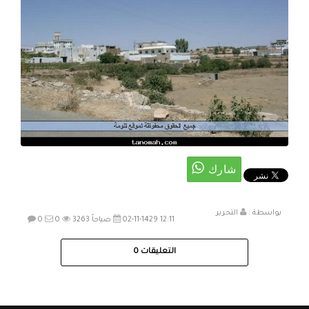
بواسطة :
التحرير
02-11-1429 12:11 صباحاً
3263
0
0
التعليقات
0